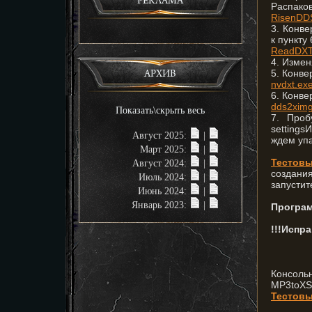
РЕКЛАМА
Распако
RisenDD
3. Конве
к пункту 
ReadDXT
4. Изме
5. Конве
АРХИВ
nvdxt.ex
6. Конве
dds2ximg
Показать\скрыть весь
7. Проб
setting
Август 2025:
|
ждем уп
Март 2025:
|
Тестов
Август 2024:
|
создани
Июль 2024:
|
запустит
Июнь 2024:
|
Январь 2023:
|
Програм
!!!Испра
Консоль
MP3toXS
Тестовы