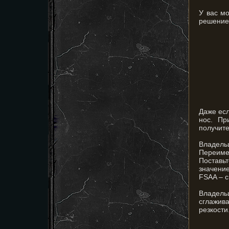
У вас м
решение
Даже есл
нос. Пр
получите
Владель
Переим
Поставь
значени
FSAA – с
Владел
сглажива
резкости