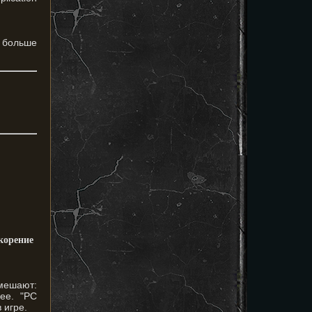
м больше
корение
мешают:
ее. "PC
 игре.