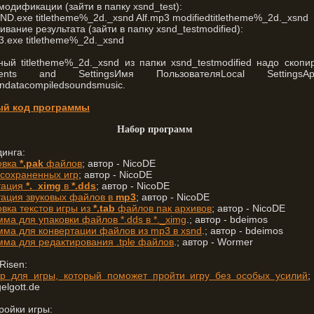
одификации (зайти в папку xsnd_test):
D.exe titletheme%_2d._xsnd Alf.mp3 modifiedtitletheme%_2d._xsnd
вание результата (зайти в папку xsnd_testmodified):
.exe titletheme%_2d._xsnd
ый titletheme%_2d._xsnd из папки xsnd_testmodified надо скопи
ments and SettingsИмя ПользователяLocal SettingsAppl
ndatacompiledsoundsmusic.
ый код программы
Набор программ
инга:
овка
*.pak
файлов
; автор - NicoDE
 сохраненных игр
; автор - NicoDE
тация
*._ximg
в
*.dds
; автор - NicoDE
тация звуковых файлов в
mp3
; автор - NicoDE
вка текстов игры из
*.tab
файлов пак архивов
; автор - NicoDE
ма для упаковки файлов *.dds в *._ximg
.; автор - bdeimos
мма для конвертации файлов из mp3 в xsnd
.; автор - bdeimos
мма для редактирования .tple файлов
.; автор - Wormer
Risen:
ер для игры, который поможет пройти игру без особых усилий
;
lgott.de
ройки игры: