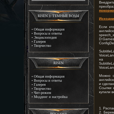
Внедри
преобра
покорно
RISEN 2: ТЕМНЫЕ ВОДЫ
Исходни
Если кт
•
Общая информация
английс
•
Вопросы и ответы
speech_
•
Энциклопедия
D:Games
•
Галерея
ConfigDe
•
Творчество
Subtitle
VoiceLan
на
Subtitle
RISEN
VoiceLan
Можно с
•
Общая информация
английск
•
Вопросы и ответы
и сделан
•
Галерея
Ссылки 
•
Творчество
купили в
•
Чит-режим
•
Моддинг и настройка
1. Расп
2. Бере