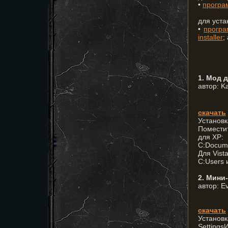
•
програм
для уста
•
програ
installer
;
1. Мод 
автор: K
скачать
Установк
Поместит
для XP:
C:Docume
Для Vist
C:Users 
2. Мини
автор: E
скачать
Устан
Setti