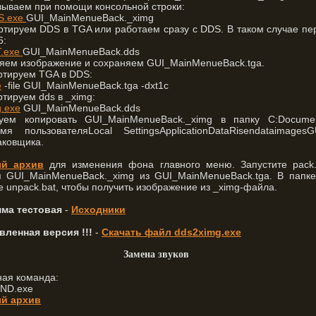
вываем при помощи консольной строки:
S.exe
GUI_MainMenueBack._ximg
ртируем DDS в TGA или работаем сразу с DDS. В таком случае п
6:
.exe
GUI_MainMenueBack.dds
няем изображение и сохраняем GUI_MainMenueBack.tga.
ртируем TGA в DDS:
e
-file GUI_MainMenueBack.tga -dxt1c
ртируем dds в _ximg:
.exe
GUI_MainMenueBack.dds
уем копировать GUI_MainMenueBack._ximg в папку C:Docume
sИмя пользователяLocal SettingsApplicationDataRisendataimage
аковщика.
ый архив
для изменения фона главного меню. Запустите pack.
я GUI_MainMenueBack._ximg из GUI_MainMenueBack.tga. В папке 
е unpack.bat, чтобы получить изображение из _ximg-файла.
ма тестовая
-
Исходники
вленная версия !!!
-
Скачать файл dds2ximg.exe
Замена звуков
ная команда:
ND.exe
й архив