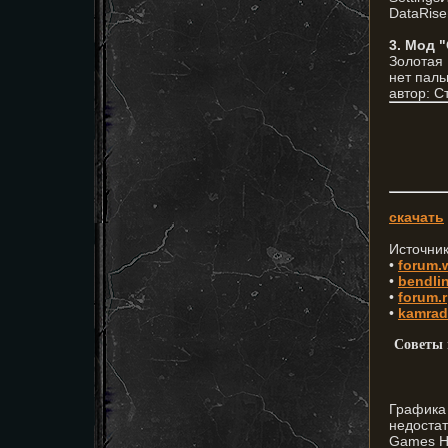
DataRise
3. Мод 
Золотая 
нет паль
автор: С
скачать
Источник
•
forum.
•
bendli
•
forum.r
•
kamrad
Советы 
Графика
недоста
Games Ha