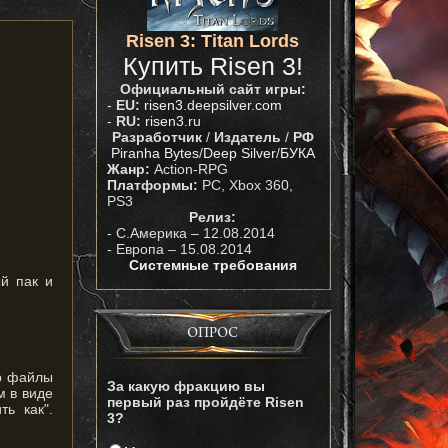
Risen 3: Titan Lords
Купить Risen 3!
Официальный сайт игры:
-
EU:
risen3.deepsilver.com
-
RU:
risen3.ru
Разработчик
/
Издатель
/
РФ
Piranha Bytes
/
Deep Silver
/
БУКА
Жанр:
Action-RPG
Платформы:
PC, Xbox 360,
PS3
Релиз:
- С.Америка – 12.08.2014
- Европа – 15.08.2014
Системные требования
й пак и
ОПРОС
ab файлы
За какую фракцию вы
м в виде
первый раз пройдёте Risen
ь как".
3?