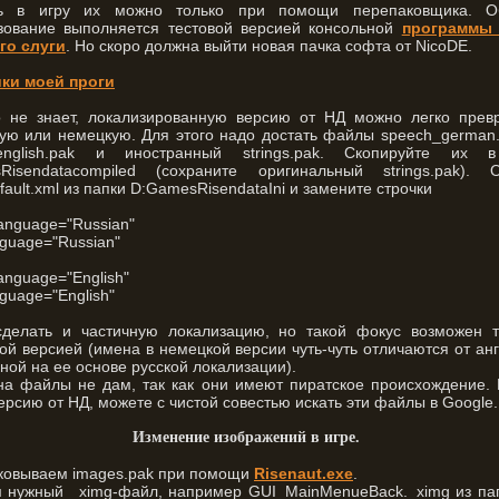
ть в игру их можно только при помощи перепаковщика. О
зование выполняется тестовой версией консольной
программы
го слуги
. Но скоро должна выйти новая пачка софта от NicoDE.
ки моей проги
о не знает, локализированную версию от НД можно легко превр
кую или немецкую. Для этого надо достать файлы speech_german
english.pak и иностранный strings.pak. Скопируйте их 
Risendatacompiled (сохраните оригинальный strings.pak). О
fault.xml из папки D:GamesRisendataIni и замените строчки
Language="Russian"
guage="Russian"
Language="English"
guage="English"
делать и частичную локализацию, но такой фокус возможен т
ой версией (имена в немецкой версии чуть-чуть отличаются от ан
ной на ее основе русской локализации).
на файлы не дам, так как они имеют пиратское происхождение.
ерсию от НД, можете с чистой совестью искать эти файлы в Google.
Изменение изображений в игре.
аковываем images.pak при помощи
Risenaut.exe
.
м нужный _ximg-файл, например GUI_MainMenueBack._ximg из па