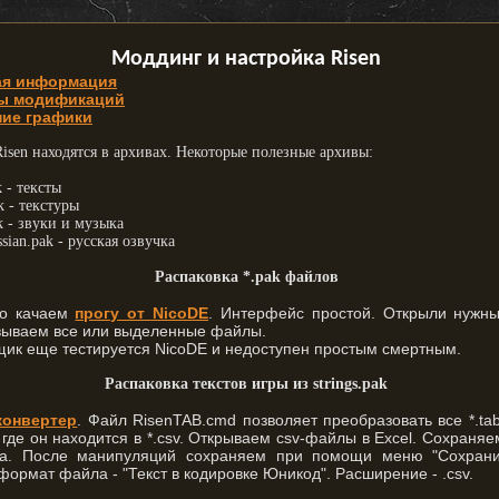
Моддинг и настройка Risen
ая информация
ы модификаций
ие графики
isen находятся в архивах. Некоторые полезные архивы:
k - тексты
k - текстуры
k - звуки и музыка
ssian.pak - русская озвучка
Распаковка *.pak файлов
го качаем
прогу от NicoDE
. Интерфейс простой. Открыли нужны
вываем все или выделенные файлы.
щик еще тестируется NicoDE и недоступен простым смертным.
Распаковка текстов игры из strings.pak
конвертер
. Файл RisenTAB.cmd позволяет преобразовать все *.t
 где он находится в *.csv. Открываем csv-файлы в Excel. Сохраняе
ла. После манипуляций сохраняем при помощи меню "Сохранит
ормат файла - "Текст в кодировке Юникод". Расширение - .csv.