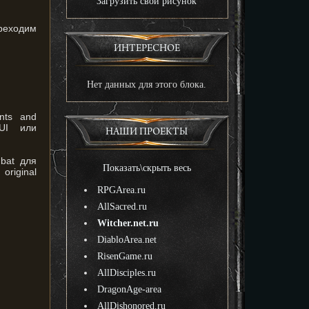
Загрузить свой рисунок
ереходим
ИНТЕРЕСНОЕ
Нет данных для этого блока.
nts and
sGUI или
НАШИ ПРОЕКТЫ
bat для
Показать\скрыть весь
original
RPGArea.ru
AllSacred.ru
Witcher.net.ru
DiabloArea.net
RisenGame.ru
AllDisciples.ru
DragonAge-area
AllDishonored.ru