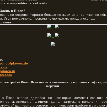
ndatacompiledAnimationHeads
"Осень в Risen"
осень на острове. Фаранга больше не жарится в тропиках, на нё
м. Игра помрачнела, пропали яркие краски, пришла осень...
транник
_
_
и:
worldofplayers.de
ns.de
pgarea.ru
es.com
по настройке Risen: Включение сглаживания, улучшение графики, ус
загрузки.
 в Risen вполне достойна, но некоторые моменты все-таки 
точное сглаживание, слишком долгая загрузка в начале и проч
rdware" дал немного советов по оптимизации графики и загрузке в