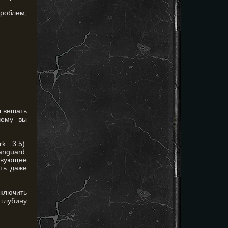
проблем,
ы вешать
чему вы
k 3.5).
anguard.
ствующее
ить даже
лючить
 глубину