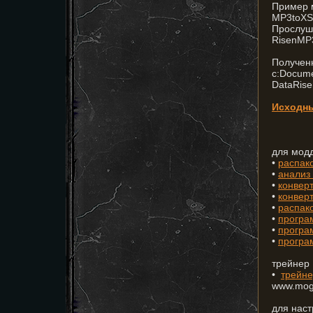
Пример м
MP3toXSN
Прослуши
RisenMP3
Полученн
c:Docu
DataRise
Исходн
для модд
•
распак
•
анализ
•
конвер
•
конвер
•
распако
•
програм
•
програ
•
програ
трейнер 
•
трейн
www.moge
для наст