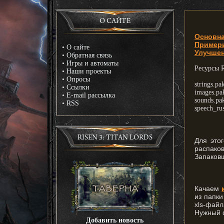
О САЙТЕ
Основн
Пример
•
О сайте
Улучшен
•
Обратная связь
•
Игры и автоматы
Ресурсы R
•
Наши проекты
•
Опросы
strings.pa
•
Ссылки
images.pa
•
E-mail рассылка
sounds.pa
•
RSS
speech_ru
RISEN 3: TITAN LORDS
Для это
распако
Запаков
Качаем
из папки
xls-фай
Нужный ф
Добавить новость