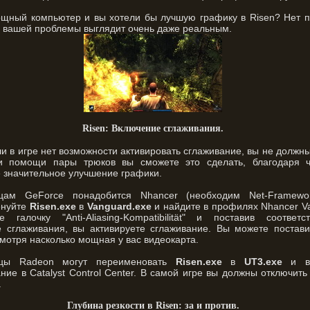
ощный компьютер и вы хотели бы лучшую графику в Risen? Нет 
 вашей проблемы выглядит очень даже реальным.
Risen: Включение сглаживания.
и в игре нет возможности активировать сглаживание, вы не должн
и помощи пары трюков вы сможете это сделать, благодаря 
 значительное улучшение графики.
цам GeForce понадобится Nhancer (необходим Net-Framewor
енуйте
Risen.exe
в
Vanguard.exe
и найдите в профилях Nhancer V
те галочку "Anti-Aliasing-Kompatibilität" и поставив соответ
е сглаживания, вы активируете сглаживание. Вы можете постав
мотря насколько мощная у вас видеокарта.
ьцы Radeon могут переименовать
Risen.exe
в
UT3.exe
и вк
ние в Catalyst Control Center. В самой игре вы должны отключить
.
Глубина резкости в Risen: за и против.