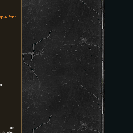
ple font
en
s and
ation