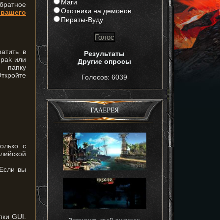
Маги
братное
Охотники на демонов
 вашего
Пираты-Вуду
атить в
Результаты
.pak или
Другие опросы
в папку
ткройте
Голосов: 6039
ГАЛЕРЕЯ
олько с
глийской
 Если вы
пки GUI.