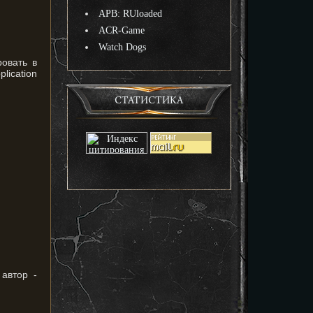
APB: RUloaded
ACR-Game
Watch Dogs
ровать в
ication
СТАТИСТИКА
 автор -