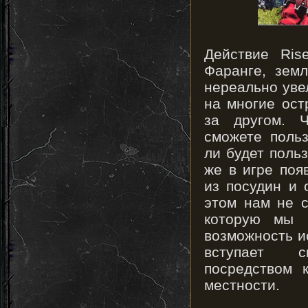
Действие Ris
Фаранге, зем
нереально уве
на многие ост
за другом. Ч
сможете поль
ли будет польз
же в игре поя
из посудин и 
этом нам не с
которую мы п
возможность ис
вступает с
посредством 
местности.