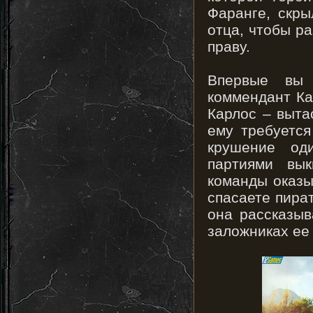
Фаранге, скры
отца, чтобы ра
праву.
Впервые вы 
коммендант Ка
Карлос – вытас
ему требуется
крушение од
партиями вы
команды оказыв
спасаете пира
она рассказыв
заложниках ее 