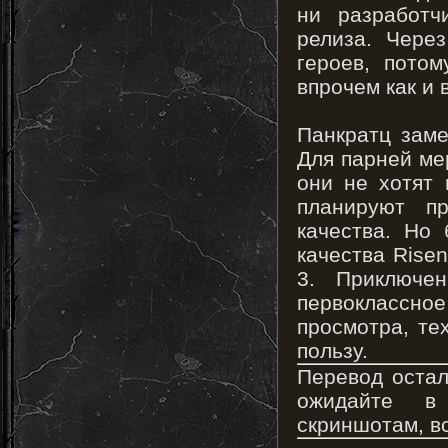
ни разработч
релиза. Чере
героев, потом
впрочем как и 
Панкратц заме
Для парней мер
они не хотят 
планируют п
качества. Но 
качества Risen
3. Приключе
первоклассн
просмотра, те
пользу.
Перевод оста
ожидайте в
скриншотам, вс