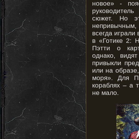
новое» - поя
руководитель
сюжет. Но э
непривычным, 
всегда играли 
в «Готике 2: 
Пэтти о карт
однако, видя
привыкли пред
или на образе
моря». Для П
кораблях – а 
не мало.