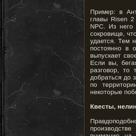
Пример: в Ан
главы Risen 2
NPC. Из него 
сокровище, чт
удается. Тем 
постоянно в 
выпускает сво
Если вы, бега
разговор, то 
добраться до з
по территори
некоторые поб
Квесты, нели
Правдоподобн
производстве
внимание на 