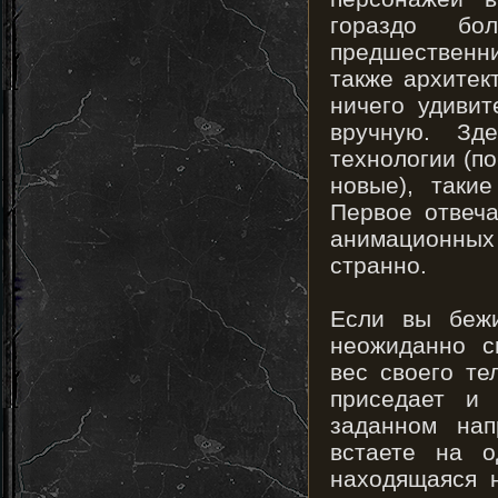
гораздо бо
предшественн
также архитек
ничего удивит
вручную. Зд
технологии (п
новые), таки
Первое отвеча
анимационных
странно.
Если вы бежи
неожиданно с
вес своего те
приседает и
заданном нап
встаете на о
находящаяся 