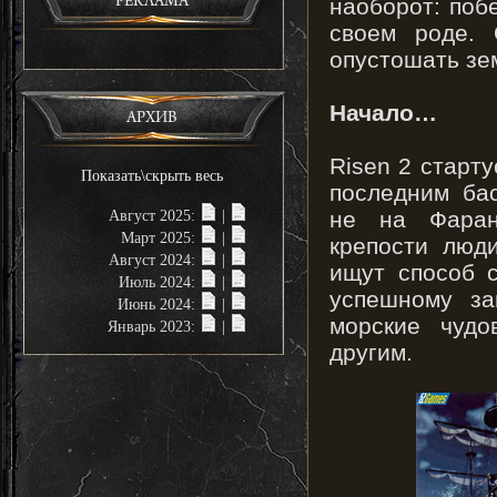
наоборот: поб
РЕКЛАМА
своем роде. 
опустошать зе
Начало…
АРХИВ
Risen 2 старту
Показать\скрыть весь
последним ба
не на Фаран
Август 2025:
|
Март 2025:
|
крепости люд
Август 2024:
|
ищут способ с
Июль 2024:
|
успешному за
Июнь 2024:
|
морские чудо
Январь 2023:
|
другим.