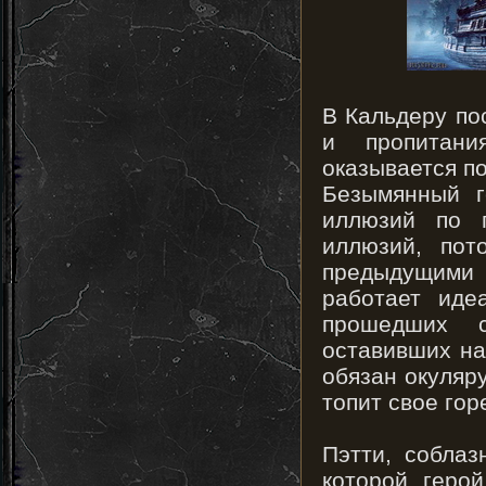
В Кальдеру по
и пропитани
оказывается п
Безымянный г
иллюзий по п
иллюзий, пот
предыдущими
работает иде
прошедших с
оставивших на
обязан окуляр
топит свое гор
Пэтти, соблаз
которой геро