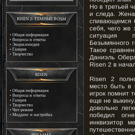
Но в третьей ч
и следа. Жена
RISEN 2: ТЕМНЫЕ ВОДЫ
спивающемся б
себя, чего же 
ситуация п
•
Общая информация
•
Вопросы и ответы
Безымянного г
•
Энциклопедия
Такое сравнен
•
Галерея
•
Творчество
Даниэль Обер
Risen 2 в нач
RISEN
Risen 2 полн
место быть в 
•
Общая информация
игрок помнит т
•
Вопросы и ответы
еще не выкинул
•
Галерея
•
Творчество
довольно легк
•
Чит-режим
победил огн
•
Моддинг и настройка
инквизитор м
путешественни