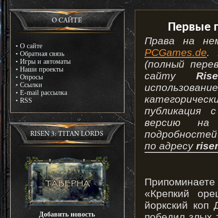
О САЙТЕ
Первые п
Права на не
•
О сайте
PCGames.de
.
•
Обратная связь
•
Игры и автоматы
(полный пере
•
Наши проекты
сайту
Ris
•
Опросы
•
Ссылки
использование
•
E-mail рассылка
категорическ
•
RSS
публикация 
версию на
подробностей
RISEN 3: TITAN LORDS
по адресу
rise
Припоминаете
«Крепкий оре
йоркский коп
Добавить новость
победил злых 