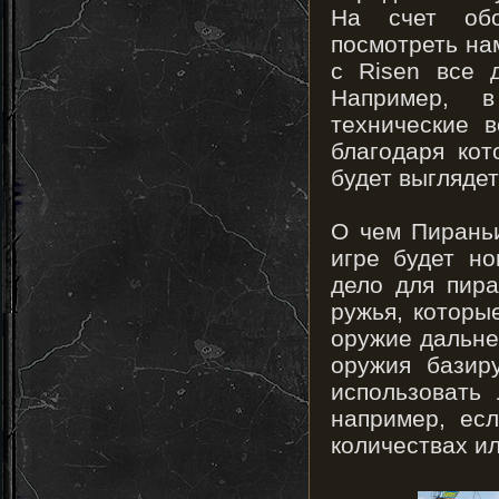
На счет обо
посмотреть на
с Risen все 
Например, 
технические в
благодаря кот
будет выгляде
О чем Пираньи
игре будет н
дело для пира
ружья, которы
оружие дальнег
оружия базир
использовать
например, ес
количествах ил