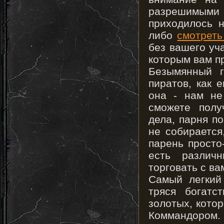
разрешимыми 
приходилось н
либо
смотрет
без вашего уча
которым вам пр
Безымянный г
пиратов, как 
она - нам не
сможете полу
дела, парня п
не собирается
парень просто
есть различ
торговать с ва
Самый легкий 
тряся богатс
золотых, кото
Коммандором.