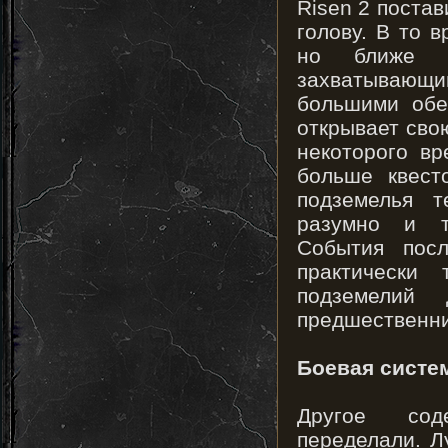
Risen 2 постав
голову. В то в
но ближе 
захватывающ
большими обе
открывает сво
некоторого вр
больше квест
подземелья 
разумно и т
События посл
практически
подземелий 
предшественни
Боевая систе
Другое сод
переделали. Л