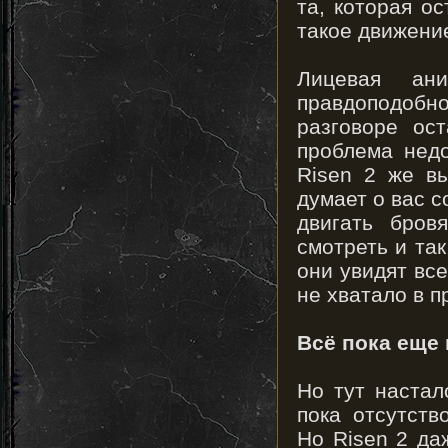
та, которая о
такое движение
Лицевая ан
правдоподоб
разговоре ос
проблема нед
Risen 2 же в
думает о вас с
двигать бров
смотреть и так
они увидят все
не хватало в 
Всё пока еще
Но тут настал
пока отсутств
Но Risen 2 да