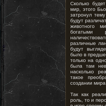
Сколько буде
мир, этого Бь
затронул тему
будут различат
животного м
богатыми р
наличествов
различные ла
будут выгляд
было в предше
только на одн
была там нев
насколько ре
такое преоб
создании мира
Так как реал
роль, то и пер
в игре своему 