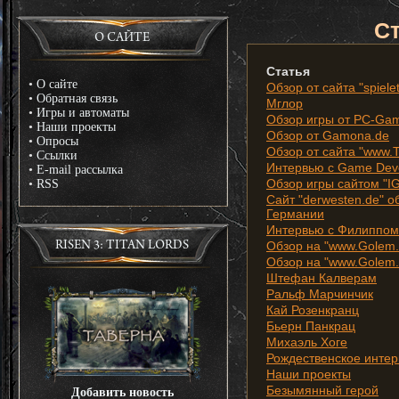
Ст
О САЙТЕ
Статья
•
О сайте
Обзор от сайта "spiele
•
Обратная связь
Мглор
•
Игры и автоматы
Обзор игры от PC-Ga
•
Наши проекты
Обзор от Gamona.de
•
Опросы
Обзор от сайта "www.T
•
Ссылки
Интервью с Game Deve
•
E-mail рассылка
Обзор игры сайтом "IG
•
RSS
Сайт "derwesten.de" о
Германии
Интервью с Филиппом
Обзор на "www.Golem.
RISEN 3: TITAN LORDS
Обзор на "www.Golem.
Штефан Калверам
Ральф Марчинчик
Кай Розенкранц
Бьерн Панкрац
Михаэль Хоге
Рождественское интер
Наши проекты
Безымянный герой
Добавить новость