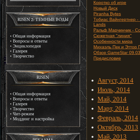
Коротко об игре
Новый Диск
Piranha Bytes
Тобиас Вайнгертнер - 
RISEN 2: ТЕМНЫЕ ВОДЫ
Lands
Ральф Марчинчик - Со
Сюжетная "линия"
•
Общая информация
•
Вопросы и ответы
Особенности мира
•
Энциклопедия
Михаэль Пек и Эттор 
•
Галерея
Обзор GameStar 09.03
•
Творчество
Предисловие
RISEN
Август, 2014
Июль, 2014
•
Общая информация
Май, 2014
•
Вопросы и ответы
•
Галерея
Март, 2014
•
Творчество
•
Чит-режим
Февраль, 2014
•
Моддинг и настройка
Октябрь, 2013
Май, 2013