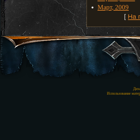
Март, 2009
[
На 
Диз
Использование матер