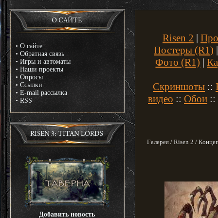
О САЙТЕ
Risen 2
|
Про
•
О сайте
Постеры (R1)
•
Обратная связь
Фото (R1)
|
Ка
•
Игры и автоматы
•
Наши проекты
•
Опросы
Скриншоты
::
•
Ссылки
•
E-mail рассылка
видео
::
Обои
::
•
RSS
RISEN 3: TITAN LORDS
Галерея / Risen 2 / Конце
Добавить новость