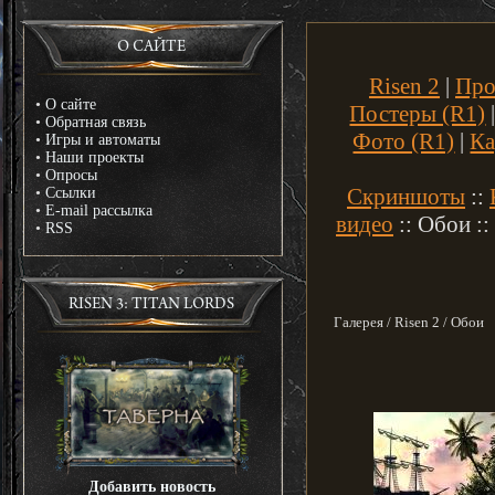
О САЙТЕ
Risen 2
|
Про
•
О сайте
Постеры (R1)
•
Обратная связь
Фото (R1)
|
Ка
•
Игры и автоматы
•
Наши проекты
•
Опросы
Скриншоты
::
•
Ссылки
•
E-mail рассылка
видео
:: Обои ::
•
RSS
RISEN 3: TITAN LORDS
Галерея / Risen 2 / Обои
Добавить новость