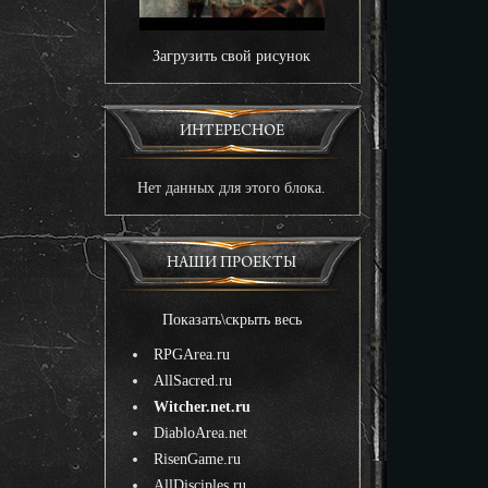
Загрузить свой рисунок
ИНТЕРЕСНОЕ
Нет данных для этого блока.
НАШИ ПРОЕКТЫ
Показать\скрыть весь
RPGArea.ru
AllSacred.ru
Witcher.net.ru
DiabloArea.net
RisenGame.ru
AllDisciples.ru