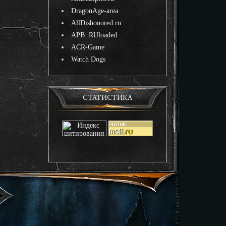
DragonAge-area
AllDishonored.ru
APB: RUloaded
ACR-Game
Watch Dogs
СТАТИСТИКА