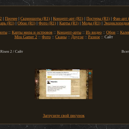
2
|
Прочее
|
Скриншоты (R1)
|
Концепт-арт (R1)
|
Постеры (R1)
|
Фан-арт 
арь (R1)
|
Обои (R1)
|
Фото (R1)
|
Карты (R1)
|
Моды (R1)
|
Энциклопедия
шоты
::
Карты мира и островов
::
Концепт-арты
::
Из видео
::
Обои
::
Кале
Miss Gamer 2
::
Фото
::
Сканы
::
Другое
::
Разное
:: Сайт
 Risen 2 / Сайт
Всег
Загрузите свой рисунок