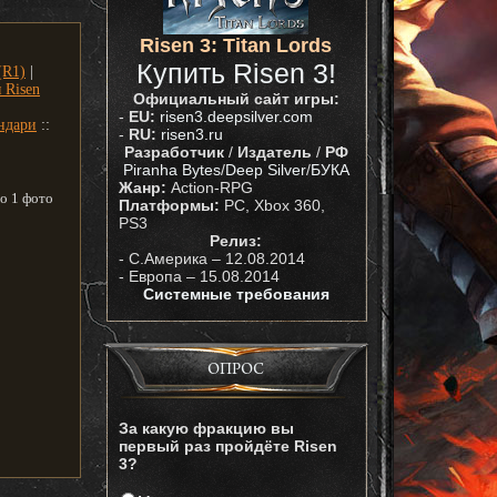
Risen 3: Titan Lords
Купить Risen 3!
(R1)
|
 Risen
Официальный сайт игры:
-
EU:
risen3.deepsilver.com
ндари
::
-
RU:
risen3.ru
Разработчик
/
Издатель
/
РФ
Piranha Bytes
/
Deep Silver
/
БУКА
Жанр:
Action-RPG
о 1 фото
Платформы:
PC, Xbox 360,
PS3
Релиз:
- С.Америка – 12.08.2014
- Европа – 15.08.2014
Системные требования
ОПРОС
За какую фракцию вы
первый раз пройдёте Risen
3?