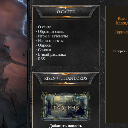
О САЙТЕ
Risen 
Календ
•
О сайте
•
Обратная связь
Скрин
•
Игры и автоматы
•
Наши проекты
•
Опросы
•
Ссылки
Галерея /
•
E-mail рассылка
•
RSS
RISEN 3: TITAN LORDS
Добавить новость