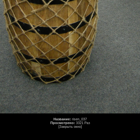
Название:
risen_037
Просмотрено:
3321 Раз
[Закрыть окно]