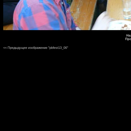
На
Про
<< Предыдущее изображение "pbfest13_06"