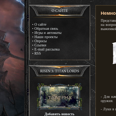
О САЙТЕ
Немног
Представ
•
О сайте
на вопро
•
Обратная связь
выжимкой
•
Игры и автоматы
•
Наши проекты
•
Опросы
•
Ссылки
•
E-mail рассылка
•
RSS
RISEN 3: TITAN LORDS
- Для на
оружия.
- Луки в 
Добавить новость