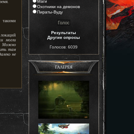
Маги
ремя.
Охотники на демонов
Пираты-Вуду
 такими
Результаты
 локаций
Другие опросы
и могли
й. Можно
Голосов: 6039
дить там
алеко не
ГАЛЕРЕЯ