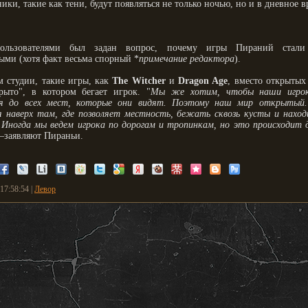
ики, такие как тени, будут появляться не только ночью, но и в дневное в
ользователями был задан вопрос, почему игры Пираний стали
ыми (хотя факт весьма спорный *
примечание редактора
).
м студии, такие игры, как
The Witcher
и
Dragon Age
, вместо открытых
рыто", в котором бегает игрок. "
Мы же хотим, чтобы наши игрок
ся до всех мест, которые они видят. Поэтому наш мир открыты
я наверх там, где позволяет местность, бежать сквозь кусты и нахо
 Иногда мы ведем игрока по дорогам и тропинкам, но это происходит д
—заявляют Пираньи.
17:58:54 |
Левор