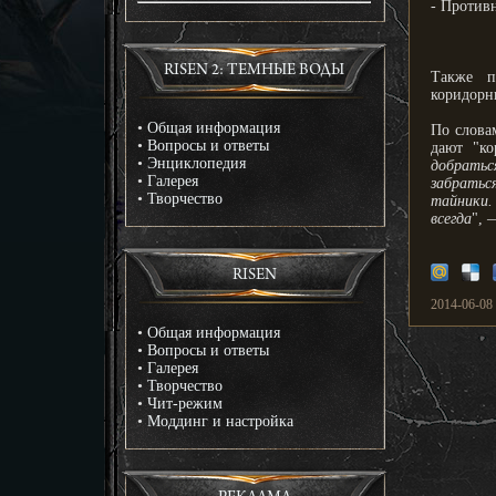
- Противн
RISEN 2: ТЕМНЫЕ ВОДЫ
Также п
коридорн
•
Общая информация
По слова
•
Вопросы и ответы
дают "ко
•
Энциклопедия
добрать
•
Галерея
забратьс
•
Творчество
тайники.
всегда
", 
RISEN
2014-06-08 
•
Общая информация
•
Вопросы и ответы
•
Галерея
•
Творчество
•
Чит-режим
•
Моддинг и настройка