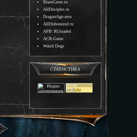
RisenGame.ru
AllDisciples.ru
DragonAge-area
AllDishonored.ru
APB: RUloaded
ACR-Game
Watch Dogs
СТАТИСТИКА