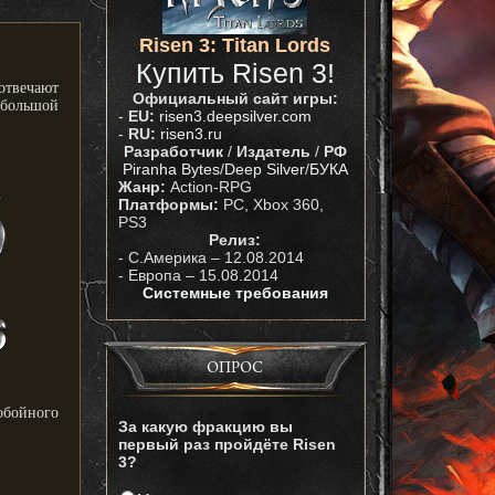
Risen 3: Titan Lords
Купить Risen 3!
отвечают
Официальный сайт игры:
ебольшой
-
EU:
risen3.deepsilver.com
-
RU:
risen3.ru
Разработчик
/
Издатель
/
РФ
Piranha Bytes
/
Deep Silver
/
БУКА
Жанр:
Action-RPG
Платформы:
PC, Xbox 360,
PS3
Релиз:
- С.Америка – 12.08.2014
- Европа – 15.08.2014
Системные требования
ОПРОС
обойного
За какую фракцию вы
первый раз пройдёте Risen
3?