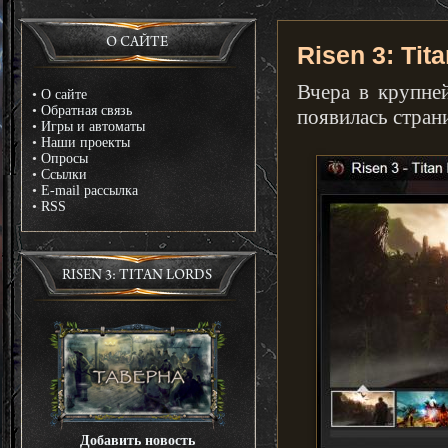
О САЙТЕ
Risen 3: Tit
Вчера в крупне
•
О сайте
•
Обратная связь
появилась стран
•
Игры и автоматы
•
Наши проекты
•
Опросы
•
Ссылки
•
E-mail рассылка
•
RSS
RISEN 3: TITAN LORDS
Добавить новость