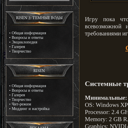
Игру пока что
RISEN 2: ТЕМНЫЕ ВОДЫ
всевозможной 
требованиями иг
•
Общая информация
•
Вопросы и ответы
•
Энциклопедия
•
Галерея
•
Творчество
RISEN
Системные т
•
Общая информация
•
Вопросы и ответы
•
Галерея
Минимальные:
•
Творчество
OS: Windows XP
•
Чит-режим
•
Моддинг и настройка
Processor: 2.4 G
Memory: 2 GB 
Graphics: NVIDI