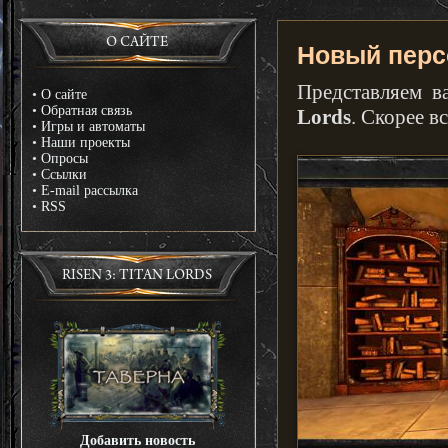
О САЙТЕ
Новый персо
Представляем 
•
О сайте
•
Обратная связь
Lords
. Скорее в
•
Игры и автоматы
•
Наши проекты
•
Опросы
•
Ссылки
•
E-mail рассылка
•
RSS
RISEN 3: TITAN LORDS
Добавить новость