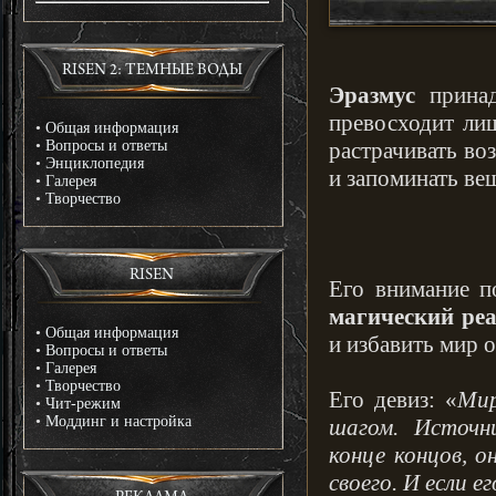
RISEN 2: ТЕМНЫЕ ВОДЫ
Эразмус
принад
превосходит лиш
•
Общая информация
•
Вопросы и ответы
растрачивать во
•
Энциклопедия
и запоминать вещ
•
Галерея
•
Творчество
RISEN
Его внимание п
магический ре
•
Общая информация
и избавить мир о
•
Вопросы и ответы
•
Галерея
•
Творчество
Его девиз: «
Мир
•
Чит-режим
•
Моддинг и настройка
шагом. Источн
конце концов, 
своего. И если е