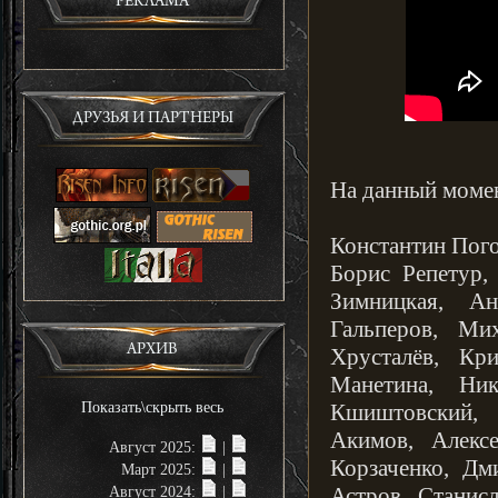
РЕКЛАМА
ДРУЗЬЯ И ПАРТНЕРЫ
На данный момен
Константин Пого
Борис Репетур,
Зимницкая, Ан
Гальперов, Ми
АРХИВ
Хрусталёв, Кр
Манетина, Ни
Показать\скрыть весь
Кшиштовский,
Акимов, Алекс
Август 2025:
|
Корзаченко, Дм
Март 2025:
|
Астров, Станис
Август 2024:
|