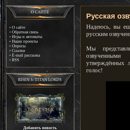
О САЙТЕ
Русская озв
Надеюсь, вы ещ
•
О сайте
•
Обратная связь
русским озвуче
•
Игры и автоматы
•
Наши проекты
•
Опросы
Мы представ
•
Ссылки
озвученными
•
E-mail рассылка
•
RSS
утверждённых 
голос!
RISEN 3: TITAN LORDS
Добавить новость