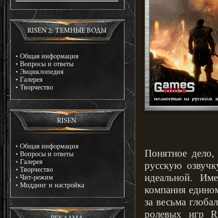
RISEN 2: ТЕМНЫЕ ВОДЫ
•
Общая информация
•
Вопросы и ответы
•
Энциклопедия
•
Галерея
•
Творчество
RISEN
•
Общая информация
Понятное дело,
•
Вопросы и ответы
•
Галерея
русскую озвучку
•
Творчество
идеальной. Им
•
Чит-режим
•
Моддинг и настройка
компания едином
за весьма глоба
ролевых игр R