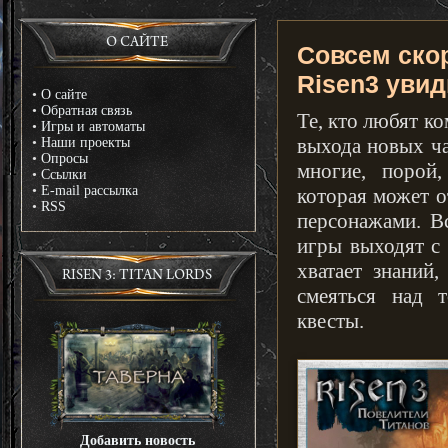
О САЙТЕ
Совсем ско
Risen3 увид
•
О сайте
•
Обратная связь
Те, кто любят к
•
Игры и автоматы
выхода новых ч
•
Наши проекты
•
Опросы
многие, порой
•
Ссылки
•
E-mail рассылка
которая может 
•
RSS
персонажами. В
игры выходят с 
хватает знаний,
RISEN 3: TITAN LORDS
смеяться над 
квесты.
Добавить новость