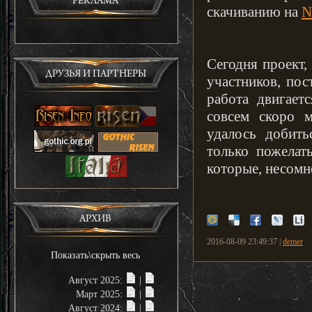
РЕКЛАМА
скачиванию на
N
Сегодня проект,
ДРУЗЬЯ И ПАРТНЕРЫ
участников, пос
работа двигае
совсем скоро м
удалось добить
только пожелат
которые, несомн
АРХИВ
2016-08-09 23:49:37 |
demer
Показать\скрыть весь
Август 2025:
|
Март 2025:
|
Август 2024:
|