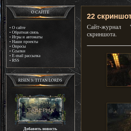
О САЙТЕ
22 скриншот
Сайт-журнал "
•
О сайте
•
Обратная связь
скриншота.
•
Игры и автоматы
•
Наши проекты
•
Опросы
•
Ссылки
•
E-mail рассылка
•
RSS
RISEN 3: TITAN LORDS
Добавить новость