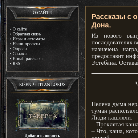
О САЙТЕ
Рассказы с о
Дона.
•
О сайте
•
Обратная связь
Из нового выпу
•
Игры и автоматы
последователях в
•
Наши проекты
назначена награ
•
Опросы
•
Ссылки
предоставит инф
•
E-mail рассылка
Эстебана. Остава
•
RSS
RISEN 3: TITAN LORDS
Пелена дыма нер
туман расползалс
Люди кашляли.
– Проклятая каша
– Что, каша, кот
Добавить новость
другой.