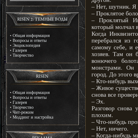
– Нет, шутник. Я
– Проклятое боло
– Проклятый Ин
RISEN 2: ТЕМНЫЕ ВОДЫ
который молчал в
Когда Инквизит
•
Общая информация
перебрался из г
•
Вопросы и ответы
•
Энциклопедия
самому себе, и 
•
Галерея
хозяев. Там он 
•
Творчество
вонючего болот
монстрами. Он 
город. До этого 
RISEN
– Кто-нибудь вых
– Живое существ
•
Общая информация
снова все провер
•
Вопросы и ответы
– Эх.
•
Галерея
•
Творчество
Разговор снова 
•
Чит-режим
плохим.
•
Моддинг и настройка
– Что-нибудь про
– Нет, ничего.
– Когда-нибудь м