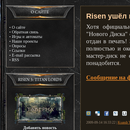
О САЙТЕ
Risen ушёл 
Хотя официаль
•
О сайте
•
Обратная связь
"Нового Диска" 
•
Игры и автоматы
отдан в печать!
•
Наши проекты
•
Опросы
полностью и око
•
Ссылки
мастер-диск не 
•
E-mail рассылка
•
RSS
понадобится.
Сообщение на 
RISEN 3: TITAN LORDS
2009-09-14 16:33:22 |
Ksandr W
Добавить новость