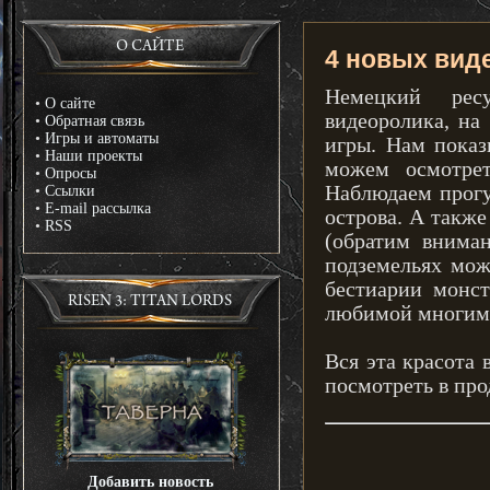
О САЙТЕ
4 новых виде
Немецкий рес
•
О сайте
видеоролика, на
•
Обратная связь
•
Игры и автоматы
игры. Нам пока
•
Наши проекты
можем осмотрет
•
Опросы
Наблюдаем прогу
•
Ссылки
•
E-mail рассылка
острова. А такж
•
RSS
(обратим вниман
подземельях мож
бестиарии монс
RISEN 3: TITAN LORDS
любимой многими 
Вся эта красота
посмотреть в про
Добавить новость