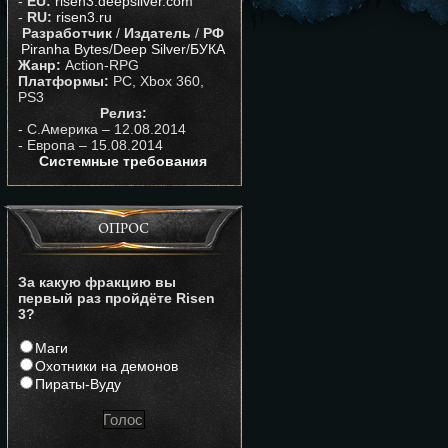
-
EU:
risen3.deepsilver.com
-
RU:
risen3.ru
Разработчик
/
Издатель
/
РФ
Piranha Bytes
/
Deep Silver
/
БУКА
Жанр:
Action-RPG
Платформы:
PC, Xbox 360,
PS3
Релиз:
- С.Америка – 12.08.2014
- Европа – 15.08.2014
Системные требования
ОПРОС
За какую фракцию вы
первый раз пройдёте Risen
3?
Маги
Охотники на демонов
Пираты-Вуду