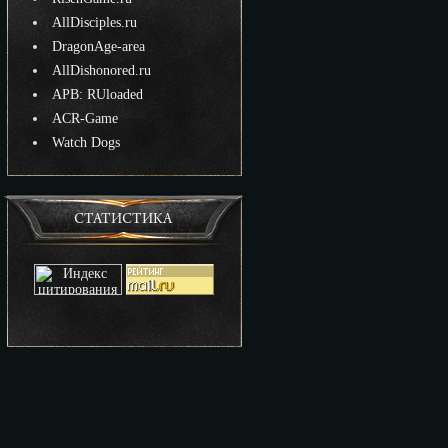
AllDisciples.ru
DragonAge-area
AllDishonored.ru
APB: RUloaded
ACR-Game
Watch Dogs
СТАТИСТИКА