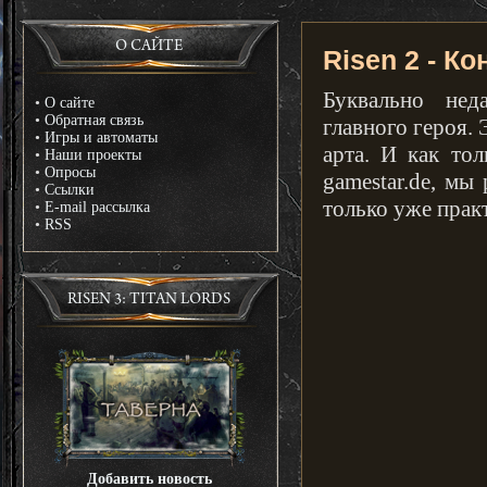
О САЙТЕ
Risen 2 - Ко
Буквально нед
•
О сайте
•
Обратная связь
главного героя.
•
Игры и автоматы
арта. И как то
•
Наши проекты
•
Опросы
gamestar.de, мы
•
Ссылки
только уже прак
•
E-mail рассылка
•
RSS
RISEN 3: TITAN LORDS
Добавить новость