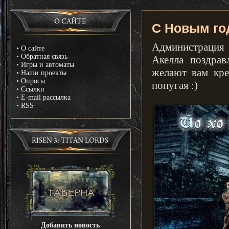
О САЙТЕ
С Новым го
Администрация
•
О сайте
•
Обратная связь
Акелла поздра
•
Игры и автоматы
желают вам кре
•
Наши проекты
•
Опросы
попугая :)
•
Ссылки
•
E-mail рассылка
•
RSS
RISEN 3: TITAN LORDS
Добавить новость