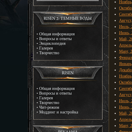
Ноябрь
Октябр
Сентяб
RISEN 2: ТЕМНЫЕ ВОДЫ
Август
Июль, 
Июнь, 
•
Общая информация
•
Вопросы и ответы
Май, 2
•
Энциклопедия
Апрель
•
Галерея
Март, 
•
Творчество
Феврал
Январь
Декабр
RISEN
Ноябрь
Октябр
•
Общая информация
Сентяб
•
Вопросы и ответы
Август
•
Галерея
Июль, 
•
Творчество
Июнь, 
•
Чит-режим
•
Моддинг и настройка
Май, 2
Апрель
Март, 
Феврал