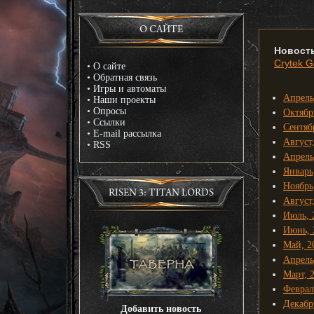
О САЙТЕ
Новост
Crytek 
•
О сайте
•
Обратная связь
•
Игры и автоматы
Апрель
•
Наши проекты
•
Опросы
Октябр
•
Ссылки
Сентяб
•
E-mail рассылка
Август
•
RSS
Апрель
Январь
Ноябрь
RISEN 3: TITAN LORDS
Август
Июль, 
Июнь, 
Май, 2
Апрель
Март, 
Феврал
Декабр
Добавить новость