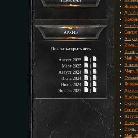
РЕКЛАМА
Январь
Декабр
Ноябрь
Октябр
Сентяб
АРХИВ
Август
Июль, 
Показать\скрыть весь
Июнь, 
Май, 2
Август 2025:
|
Апрель
Март 2025:
|
Март, 
Август 2024:
|
Феврал
Июль 2024:
|
Январь
Июнь 2024:
|
Декабр
Январь 2023:
|
Ноябрь
Октябр
Сентяб
Август
Июль, 
Июнь, 
Май, 2