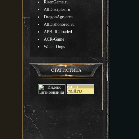
RisenGame.ru
AllDisciples.ru
DragonAge-area
AllDishonored.ru
APB: RUloaded
ACR-Game
Watch Dogs
СТАТИСТИКА