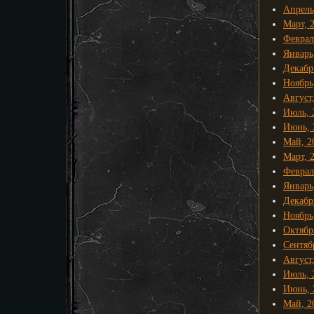
Апрель
Март, 
Феврал
Январь
Декабр
Ноябрь
Август
Июль, 
Июнь, 
Май, 2
Март, 
Феврал
Январь
Декабр
Ноябрь
Октябр
Сентяб
Август
Июль, 
Июнь, 
Май, 2