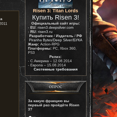
Risen 3: Titan Lords
Купить Risen 3!
та
Официальный сайт игры:
2011
-
EU:
risen3.deepsilver.com
-
RU:
risen3.ru
Разработчик
/
Издатель
/
РФ
Piranha Bytes
/
Deep Silver
/
БУКА
Жанр:
Action-RPG
Платформы:
PC, Xbox 360,
PS3
Релиз:
- С.Америка – 12.08.2014
- Европа – 15.08.2014
Системные требования
ОПРОС
За какую фракцию вы
первый раз пройдёте Risen
3?