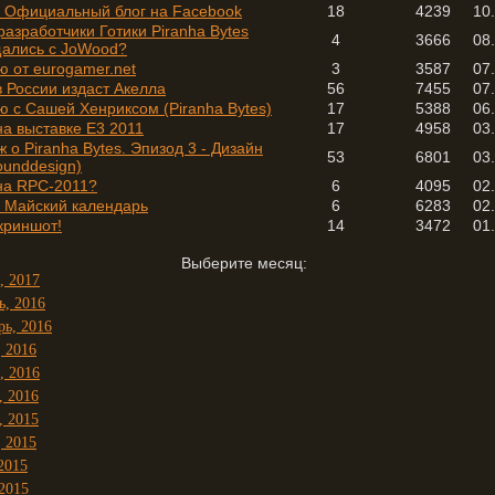
 - Официальный блог на Facebook
18
4239
10
азработчики Готики Piranha Bytes
4
3666
08
ались с JoWood?
ю от eurogamer.net
3
3587
07
в России издаст Акелла
56
7455
07
ю с Сашей Хенриксом (Piranha Bytes)
17
5388
06
на выставке E3 2011
17
4958
03
 о Piranha Bytes. Эпизод 3 - Дизайн
53
6801
03
ounddesign)
 на RPC-2011?
6
4095
02
- Майский календарь
6
6283
02
криншот!
14
3472
01
Выберите месяц:
, 2017
ь, 2016
рь, 2016
, 2016
, 2016
, 2016
, 2015
, 2015
2015
2015