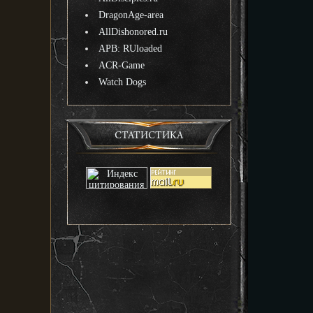
DragonAge-area
AllDishonored.ru
APB: RUloaded
ACR-Game
Watch Dogs
СТАТИСТИКА