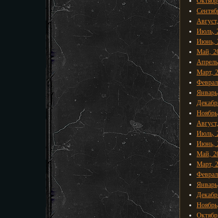
Октябр
Сентяб
Август
Июль, 
Июнь, 
Май, 2
Апрель
Март, 
Феврал
Январь
Декабр
Ноябрь
Август
Июль, 
Июнь, 
Май, 2
Март, 
Феврал
Январь
Декабр
Ноябрь
Октябр