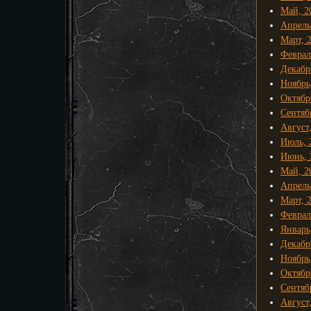
Май, 2
Апрель
Март, 
Феврал
Декабр
Ноябрь
Октябр
Сентяб
Август
Июль, 
Июнь, 
Май, 2
Апрель
Март, 
Феврал
Январь
Декабр
Ноябрь
Октябр
Сентяб
Август