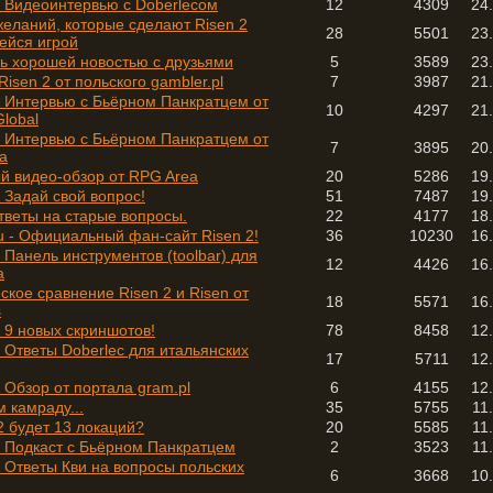
- Видеоинтервью с Doberlecом
12
4309
24
желаний, которые сделают Risen 2
28
5501
23
йся игрой
ь хорошей новостью с друзьями
5
3589
23
isen 2 от польского gambler.pl
7
3987
21
 - Интервью с Бьёрном Панкратцем от
10
4297
21
lobal
 - Интервью с Бьёрном Панкратцем от
7
3895
20
ia
й видео-обзор от RPG Area
20
5286
19
- Задай свой вопрос!
51
7487
19
тветы на старые вопросы.
22
4177
18
u - Официальный фан-сайт Risen 2!
36
10230
16
- Панель инструментов (toolbar) для
12
4426
16
а
кое сравнение Risen 2 и Risen от
18
5571
16
s
- 9 новых скриншотов!
78
8458
12
- Ответы Doberlec для итальянских
17
5711
12
- Обзор от портала gram.pl
6
4155
12
 камраду...
35
5755
11
2 будет 13 локаций?
20
5585
11
 - Подкаст с Бьёрном Панкратцем
2
3523
11
- Ответы Кви на вопросы польских
6
3668
10