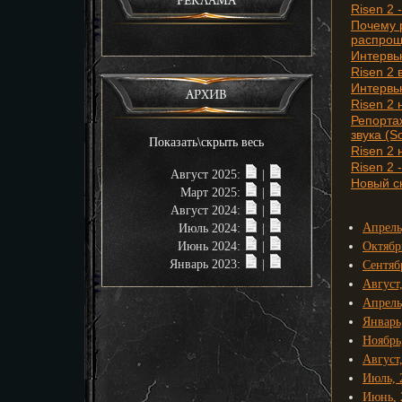
РЕКЛАМА
Risen 2
Почему р
распрощ
Интервь
Risen 2 
Интервь
АРХИВ
Risen 2 
Репортаж
звука (S
Показать\скрыть весь
Risen 2
Risen 2 
Август 2025:
|
Новый с
Март 2025:
|
Август 2024:
|
Апрель
Июль 2024:
|
Июнь 2024:
|
Октябр
Январь 2023:
|
Сентяб
Август
Апрель
Январь
Ноябрь
Август
Июль, 
Июнь, 