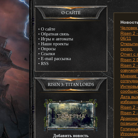
О САЙТЕ
Новост
Человек,
•
О сайте
Risen 2 
•
Обратная связь
06/11
•
Игры и автоматы
Открыти
•
Наши проекты
скоро.
•
Опросы
•
Ссылки
Отчет с 
•
E-mail рассылка
Risen 2 
•
RSS
Risen 2
озвучкой
Мнение 
сотрудн
RISEN 3: TITAN LORDS
Интервь
сообщес
Дата вых
избранн
Risen 2 
Risen 2 
Драконам
позиции
Готичные
Игроман
Добавить новость