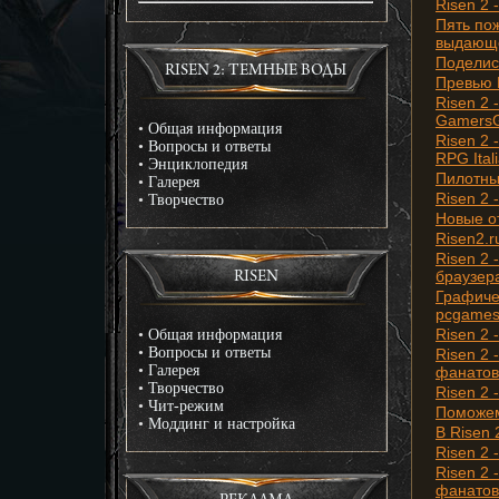
Risen 2 
Пять по
выдающе
Поделис
RISEN 2: ТЕМНЫЕ ВОДЫ
Превью R
Risen 2
GamersG
•
Общая информация
Risen 2
•
Вопросы и ответы
RPG Ital
•
Энциклопедия
Пилотны
•
Галерея
Risen 2 
•
Творчество
Новые о
Risen2.r
Risen 2 
браузер
RISEN
Графичес
pcgame
Risen 2 
•
Общая информация
•
Вопросы и ответы
Risen 2 
•
Галерея
фанатов
•
Творчество
Risen 2 
•
Чит-режим
Поможем
•
Моддинг и настройка
В Risen 
Risen 2
Risen 2 
фанатов