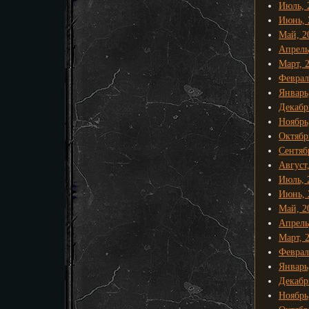
Июль, 
Июнь, 
Май, 2
Апрель
Март, 
Феврал
Январь
Декабр
Ноябрь
Октябр
Сентяб
Август
Июль, 
Июнь, 
Май, 2
Апрель
Март, 
Феврал
Январь
Декабр
Ноябрь