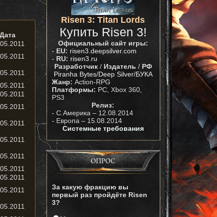
Risen 3: Titan Lords
Купить Risen 3!
Дата
Официальный сайт игры:
.05.2011
-
EU:
risen3.deepsilver.com
.05.2011
-
RU:
risen3.ru
Разработчик
/
Издатель
/
РФ
.05.2011
Piranha Bytes
/
Deep Silver
/
БУКА
Жанр:
Action-RPG
.05.2011
Платформы:
PC, Xbox 360,
.05.2011
PS3
Релиз:
.05.2011
- С.Америка – 12.08.2014
- Европа – 15.08.2014
.05.2011
Системные требования
.05.2011
.05.2011
ОПРОС
.05.2011
.05.2011
За какую фракцию вы
.05.2011
первый раз пройдёте Risen
3?
.05.2011