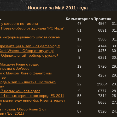
Новости за Май 2011 года
ь
Комментариев
Прочтено
 у которого нет имени
47
4564
31
- Превью-обзор от журнала "PC Игры"
51
6891
31
е информационного шлюза совсем
12
3588
31
презентации Risen 2 от gameblog.fr
25
4144
30
Dark Waters - Обзор от gry.wp.pl
15
4478
30
 - Официальный трейлер с русской
9
6281
30
Михаэля Рюве о годах
19
3720
29
ичества с JoWood
ю с Майком Хоге о фанатском
16
4257
29
тве
ода Risen 2 известна. Но только
22
29864
29
ым.
- 7 новых концепт-артов
9
6777
28
- 14 новых скриншотов перед Е3-2011
53
7314
28
 магия вуду нипочём. Risen 2 теряет
15
5655
27
?
 пираты. Обзор Risen 2 от
87
8320
24
ии (№6, 2011)