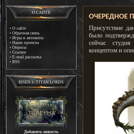
О САЙТЕ
ОЧЕРЕДНОЕ П
Присутствие да
•
О сайте
•
Обратная связь
было подтвержд
•
Игры и автоматы
сейчас студия
•
Наши проекты
•
Опросы
концептом и опи
•
Ссылки
•
E-mail рассылка
•
RSS
RISEN 3: TITAN LORDS
Добавить новость