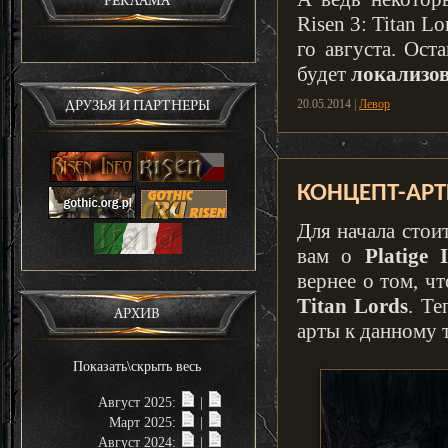
РЕКЛАМА
Risen 3: Titan L
го августа. Ост
будет
локализо
20.05.2014 |
Левор
ДРУЗЬЯ И ПАРТНЕРЫ
КОНЦЕПТ-АРТЫ
Для начала стои
вам о
Platige 
вернее о том, ч
Titan Lords
. Те
АРХИВ
арты к данному 
Показать\скрыть весь
Август 2025:
|
Март 2025:
|
Август 2024:
|