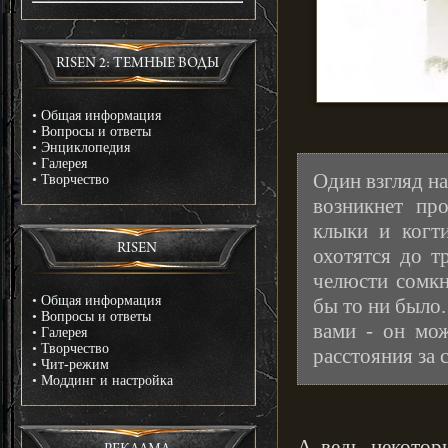
RISEN 2: ТЕМНЫЕ ВОДЫ
•
Общая информация
•
Вопросы и ответы
•
Энциклопедия
•
Галерея
Один взгляд на
•
Творчество
возникнет про
клыки и когт
RISEN
охотятся до т
челюсти сомкн
•
Общая информация
бы то ни было.
•
Вопросы и ответы
вами - он мож
•
Галерея
•
Творчество
расстояния за 
•
Чит-режим
•
Моддинг и настройка
А ведь некотор