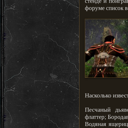
стенде и поигра
форуме список в
Насколько извест
Песчаный дьяв
флаттер; Борода
Водяная ящериц