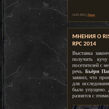
14.05.2014 |
Левор
МНЕНИЯ О RIS
RPC 2014
Выставка закон
получить куч
посетителей с н
речь.
Бьёрн Па
заявил, что пр
для исследован
было упущено. Д
разнятся с этими