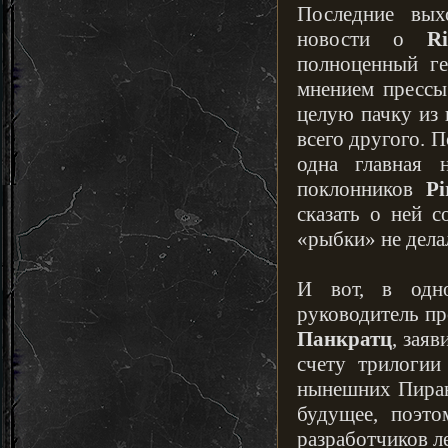
Последние вых
новости о
R
полноценный ге
мнением прессы
целую пачку из 
всего другого. 
одна главная н
поклонников
P
сказать о ней 
«рыбки» не дела
И вот, в одн
руководитель п
Панкратц
, зая
счету трилогии
нынешних Пирани
будущее, поэто
разработчиков л