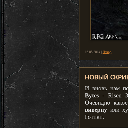
16.05.2014 |
Левор
НОВЫЙ СКРИН
И вновь нам п
Bytes
- Risen 3
Очевидно какое
виверну
или ху
Готики.