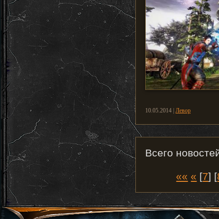
10.05.2014 |
Левор
Всего новостей
««
«
[
7
] [